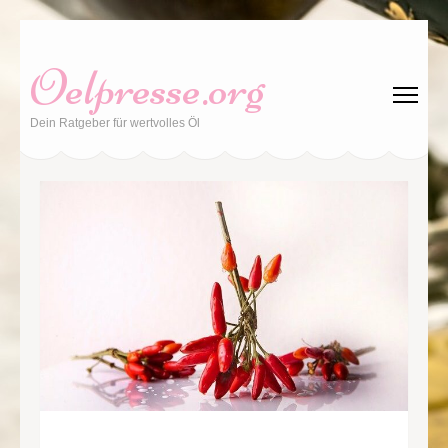
Zum
Inhalt
Oelpresse.org
springen
(Enter
Dein Ratgeber für wertvolles Öl
drücken)