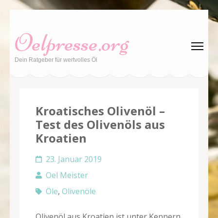
Zum
Inhalt
Oelpresse.org
springen
(Enter
Dein Ratgeber für wertvolles Öl
drücken)
Kroatisches Olivenöl –
Test des Olivenöls aus
Kroatien
23. Januar 2019
Oel Meister
Öle
,
Olivenöle
Olivenöl aus Kroatien ist unter Kennern