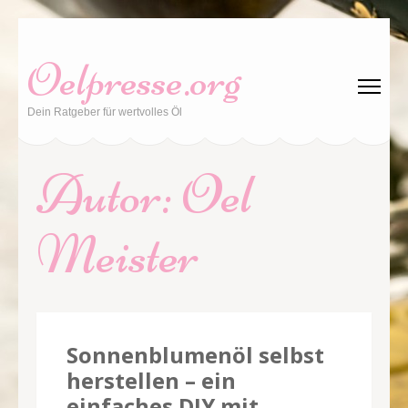
Zum
Inhalt
Oelpresse.org
springen
(Enter
Dein Ratgeber für wertvolles Öl
drücken)
Autor:
Oel
Meister
Sonnenblumenöl selbst
herstellen – ein
einfaches DIY mit