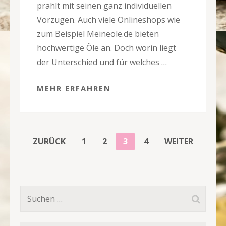
prahlt mit seinen ganz individuellen
Vorzügen. Auch viele Onlineshops wie
zum Beispiel Meineöle.de bieten
hochwertige Öle an. Doch worin liegt
der Unterschied und für welches …
MEHR ERFAHREN
SEITENNUMMERIERUNG
SEITE
SEITE
SEITE
SEITE
ZURÜCK
1
2
3
4
WEITER
DER
BEITRÄGE
Suchen
nach: