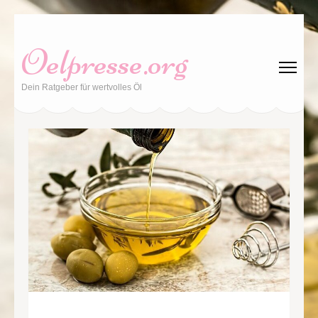
Zum
Inhalt
Oelpresse.org
springen
(Enter
Dein Ratgeber für wertvolles Öl
drücken)